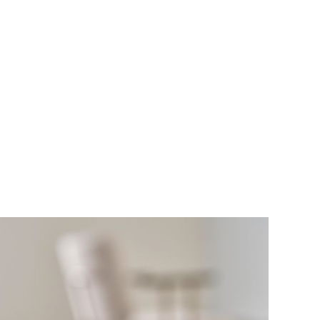
derstel, met of
et resultaat is een