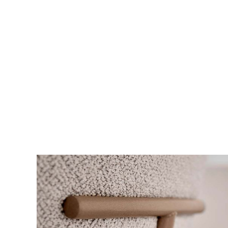
het ontwerp naar haast elke
zonder armleuning, in lichte
stoel om geweldig lang van