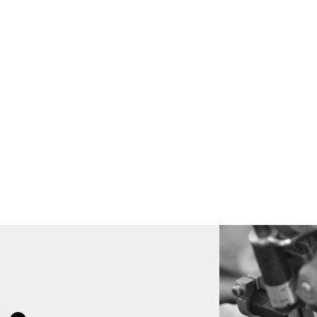
Barkrukken, eetkamerfauteuils, eetkame
Stuk voor stuk zijn ze aan je voorkeuren
Kom naar de Enzo Luca Studio voor uitg