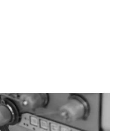
rstoelen; we bieden een scala aan stoelen.
 aan te passen, van de stof tot het onderstel.
ebreid advies.