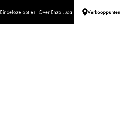
Eindeloze opties
Over Enzo Luca
Verkooppunten