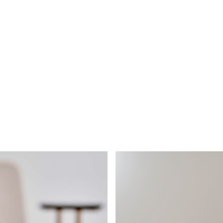
 wens te personaliseren is? Op een vast of draaiend on
 of liever donkere tint en met een keur aan stofkeuze. H
 te genieten.